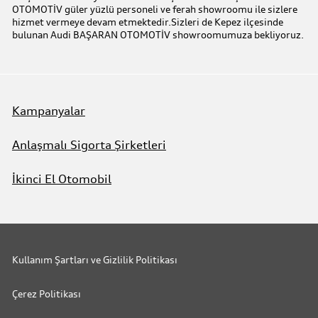
OTOMOTİV güler yüzlü personeli ve ferah showroomu ile sizlere
hizmet vermeye devam etmektedir.Sizleri de Kepez ilçesinde
bulunan Audi BAŞARAN OTOMOTİV showroomumuza bekliyoruz.
Benim Audim
Kampanyalar
Anlaşmalı Sigorta Şirketleri
İkinci El Otomobil
Kullanım Şartları ve Gizlilik Politikası
Çerez Politikası