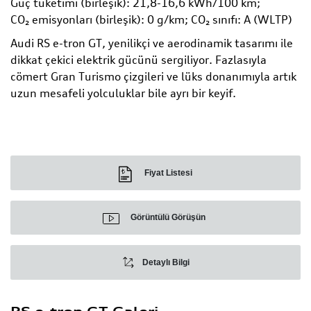
Güç tüketimi (birleşik): 21,8-16,6 kWh/100 km;
CO₂ emisyonları (birleşik): 0 g/km; CO₂ sınıfı: A (WLTP)
Audi RS e-tron GT, yenilikçi ve aerodinamik tasarımı ile
dikkat çekici elektrik gücünü sergiliyor. Fazlasıyla
cömert Gran Turismo çizgileri ve lüks donanımıyla artık
uzun mesafeli yolculuklar bile ayrı bir keyif.
Fiyat Listesi
Görüntülü Görüşün
Detaylı Bilgi
RS e-tron GT Galeri