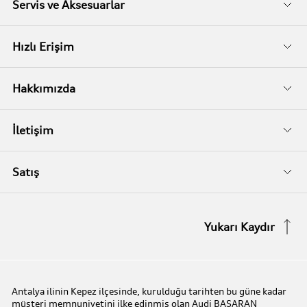
Fiyat Listeleri
Servis ve Aksesuarlar
Kampanyalar
Audi Garanti
Hızlı Erişim
İkinci El
Audi Kasko
Servis Randevusu
Hakkımızda
Audi Garanti Plus
Biz Kimiz?
İletişim
Audi Orijinal Aksesuarlar®
İletişim Bilgileri
Satış
Serviste Prestijin 7 Prensibi
İletişim Formu
Stok Araç Arayın
Yukarı Kaydır
Audi Express Servis
Kampanyalar
Audi Mobilite Garantisi
Audi prime :plus
Antalya ilinin Kepez ilçesinde, kurulduğu tarihten bu güne kadar
müşteri memnuniyetini ilke edinmiş olan Audi BAŞARAN
Audi Online Team